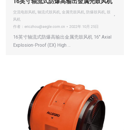
16英寸轴流式防爆高输出金属壳鼓风机
交流电鼓风机
,
轴流式鼓风机
,
金属壳鼓风机
,
防爆鼓风机
,
鼓
风机
作者：
ericzhou@aegle.com.cn
2022年 10月 25日
16英寸轴流式防爆高输出金属壳鼓风机 16″ Axial
Explosion-Proof (EX) High …