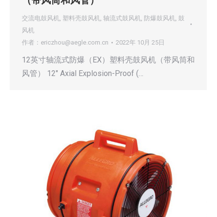
（带风筒和风管）
交流电鼓风机
,
塑料壳鼓风机
,
轴流式鼓风机
,
防爆鼓风机
,
鼓
风机
作者：
ericzhou@aegle.com.cn
2022年 10月 25日
12英寸轴流式防爆（EX）塑料壳鼓风机（带风筒和
风管） 12″ Axial Explosion-Proof (…