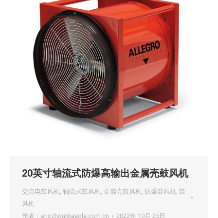
20英寸轴流式防爆高输出金属壳鼓风机
交流电鼓风机
,
轴流式鼓风机
,
金属壳鼓风机
,
防爆鼓风机
,
鼓
风机
作者：
ericzhou@aegle.com.cn
2022年 10月 25日