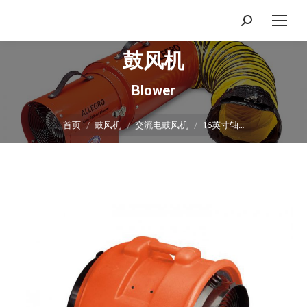
搜
索：
鼓风机
Blower
你在这里：
首页
鼓风机
交流电鼓风机
16英寸轴…