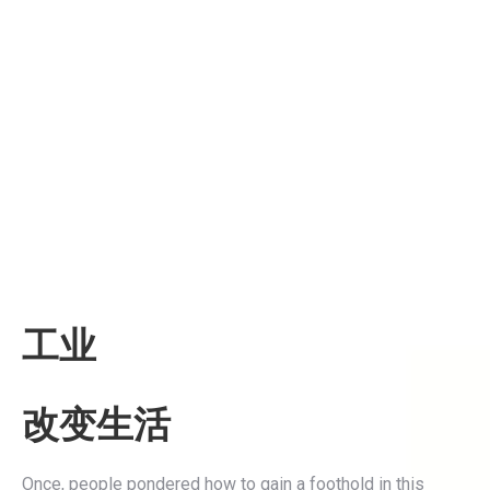
工业
改变生活
Once, people pondered how to gain a foothold in this