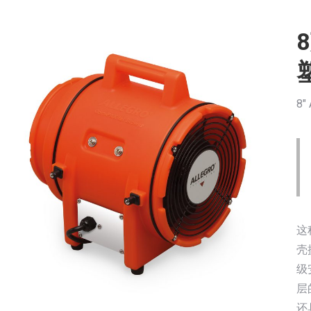
8″ 
这
壳
级
层
还