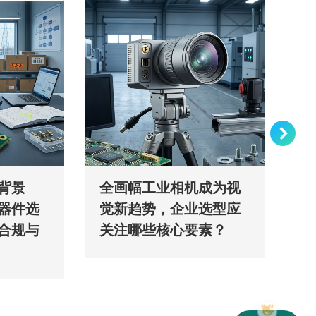
背景
全画幅工业相机成为视
低
器件选
觉新趋势，企业选型应
起
合规与
关注哪些核心要素？
感