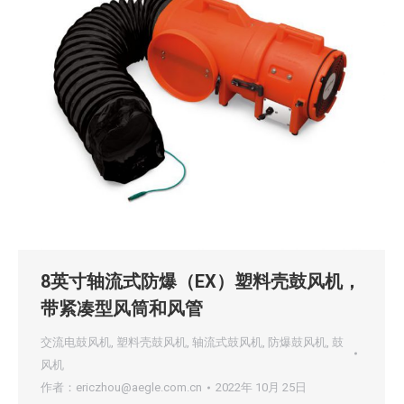
8英寸轴流式防爆（EX）塑料壳鼓风机，
带紧凑型风筒和风管
交流电鼓风机
,
塑料壳鼓风机
,
轴流式鼓风机
,
防爆鼓风机
,
鼓
风机
作者：
ericzhou@aegle.com.cn
2022年 10月 25日