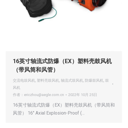
16英寸轴流式防爆（EX）塑料壳鼓风机
（带风筒和风管）
交流电鼓风机
,
塑料壳鼓风机
,
轴流式鼓风机
,
防爆鼓风机
,
鼓
风机
作者：
ericzhou@aegle.com.cn
2022年 10月 25日
16英寸轴流式防爆（EX）塑料壳鼓风机（带风筒和
风管） 16″ Axial Explosion-Proof (…