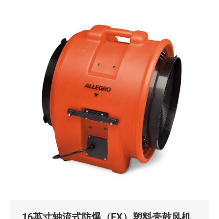
16英寸轴流式防爆（EX）塑料壳鼓风机