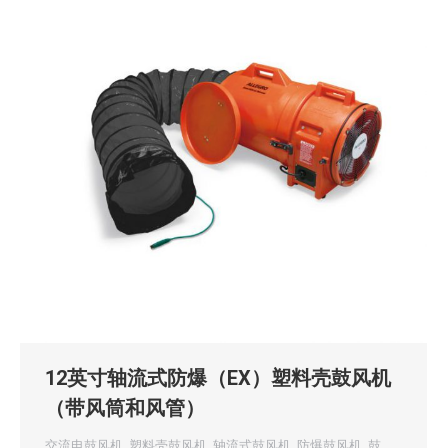
12英寸轴流式防爆（EX）塑料壳鼓风机
（带风筒和风管）
交流电鼓风机
,
塑料壳鼓风机
,
轴流式鼓风机
,
防爆鼓风机
,
鼓