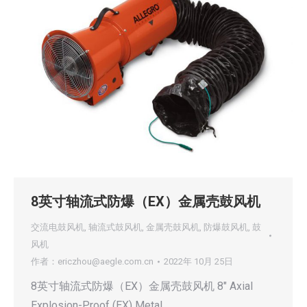
8英寸轴流式防爆（EX）金属壳鼓风机
交流电鼓风机
,
轴流式鼓风机
,
金属壳鼓风机
,
防爆鼓风机
,
鼓
风机
作者：
ericzhou@aegle.com.cn
2022年 10月 25日
8英寸轴流式防爆（EX）金属壳鼓风机 8″ Axial
Explosion-Proof (EX) Metal …