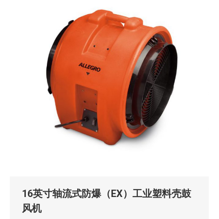
16英寸轴流式防爆（EX）工业塑料壳鼓
风机