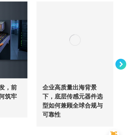
发，前
企业高质量出海背景
全
何筑牢
下，底层传感元器件选
觉
型如何兼顾全球合规与
关
可靠性