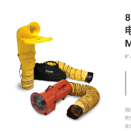
8″
我
闭
欢