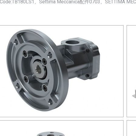
Code:TB180LS1、Settima Meccanica配件0703、SETTIMA MEC