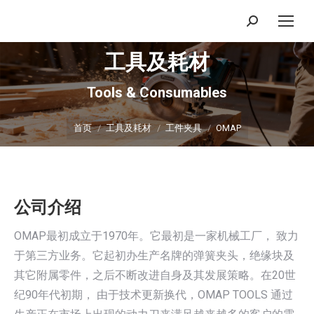
搜
索：
工具及耗材
Tools & Consumables
你在这里：
首页
工具及耗材
工件夹具
OMAP
公司介绍
OMAP最初成立于1970年。它最初是一家机械工厂， 致力
于第三方业务。它起初办生产名牌的弹簧夹头，绝缘块及
其它附属零件，之后不断改进自身及其发展策略。在20世
纪90年代初期， 由于技术更新换代，OMAP TOOLS 通过