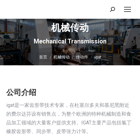
搜
索：
机械传动
Mechanical Transmission
你在这里：
首页
机械传动
传动件
igat
公司介绍
igat是一家齿形带技术专家，在杜塞尔多夫和慕尼黑附近
的费尔达芬设有销售点，为整个欧洲的特种机械制造和食
品加工领域的大量客户提供支持。IGAT主要产品包括氯丁
橡胶齿形带、同步带、皮带张力计等。