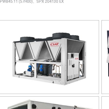
PWB45.11 (57H00)、SPX 204130 EX