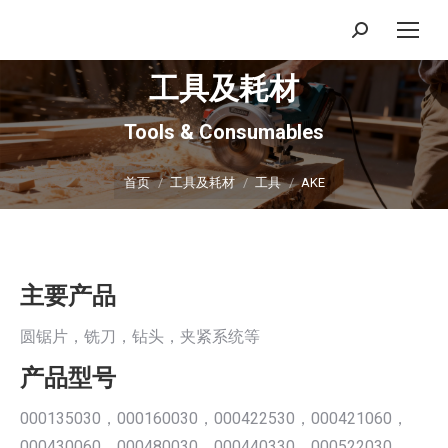
搜
索：
工具及耗材
Tools & Consumables
你在这里：
首页
工具及耗材
工具
AKE
主要产品
圆锯片，铣刀，钻头，夹紧系统等
产品型号
000135030，000160030，000422530，000421060，
000430060，000480030，000440330，000522030