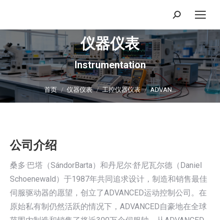
搜
索：
仪器仪表
Instrumentation
你在这里：
首页
仪器仪表
工控仪器仪表
ADVAN…
公司介绍
桑多·巴塔（SándorBarta）和丹尼尔·舒尼瓦尔德（Daniel
Schoenewald）于1987年共同追求设计，制造和销售最佳
伺服驱动器的愿望，创立了ADVANCED运动控制公司。在
原始私有制仍然活跃的情况下，ADVANCED自豪地在全球