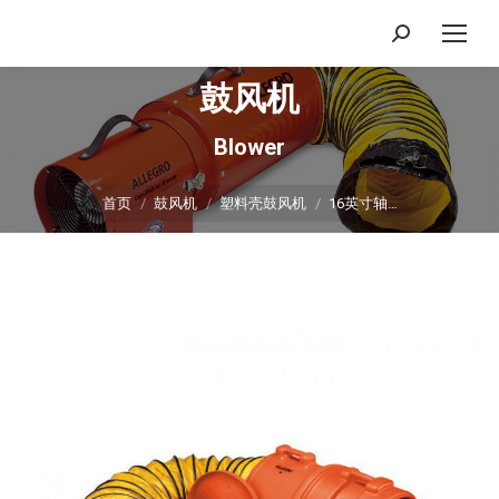
搜
索：
鼓风机
Blower
你在这里：
首页
鼓风机
塑料壳鼓风机
16英寸轴…