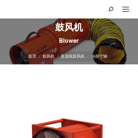
搜
索：
鼓风机
Blower
你在这里：
首页
鼓风机
直流电鼓风机
16英寸轴…