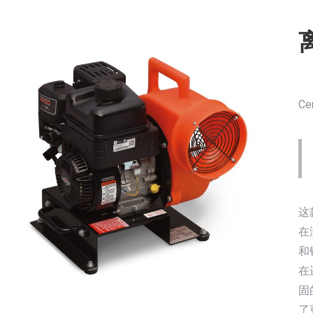
（
Cen
这
在
和
在
固
了